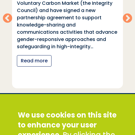
Voluntary Carbon Market (the Integrity
Council) and have signed a new
partnership agreement to support
knowledge-sharing and
communications activities that advance
gender-responsive approaches and
safeguarding in high-integrity…
Read more
Social Development Direct
We use cookies on this site
Discovery House, 28-42 Banner Street, London
EC1Y 8QE
to enhance your user
Tel: +44 (0) 300 777 9777
experience
. By clicking the
Email:
info@sddirect.org.uk